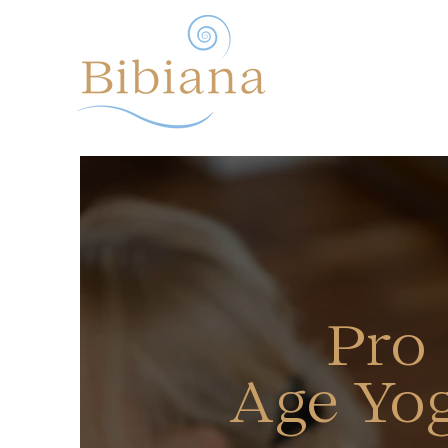
Pro
Age Yo