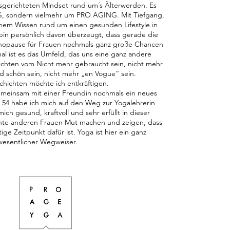
usgerichteten Mindset rund um´s Älterwerden. Es
, sondern vielmehr um PRO AGING. Mit Tiefgang,
chem Wissen rund um einen gesunden Lifestyle in
bin persönlich davon überzeugt, dass gerade die
opause für Frauen nochmals ganz große Chancen
al ist es das Umfeld, das uns eine ganz andere
ichten vom Nicht mehr gebraucht sein, nicht mehr
 schön sein, nicht mehr „en Vogue“ sein.
chichten möchte ich entkräftigen.
emeinsam mit einer Freundin nochmals ein neues
 54 habe ich mich auf den Weg zur Yogalehrerin
ich gesund, kraftvoll und sehr erfüllt in dieser
te anderen Frauen Mut machen und zeigen, dass
ge Zeitpunkt dafür ist. Yoga ist hier ein ganz
wesentlicher Wegweiser.