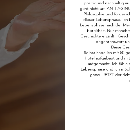
positiv und nachhaltig a
geht nicht um ANTI AGING
Philosophie und förderli
dieser Lebensphase. Ich 
Lebensphase nach der Men
bereithält. Nur manchm
Geschichte erzählt. Gesch
begehrenswert und
Diese Ges
Selbst habe ich mit 50 g
Hotel aufgebaut und mit
aufgemacht. Ich fühle m
Lebensphase und ich möch
genau JETZT der richti